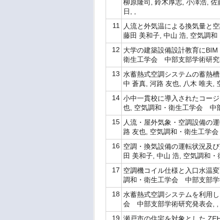
柳原隆司, 鈴木厚志, 小澤浩, 
日, ,
11
人流と外気温による換気量と空調機
藤田 美和子, 中山 浩, 空気調和
12
大学の建築設備設計教育にBIM 対
衛生工学会 中部支部学術研究発表会,
13
水蓄熱式空調システムの蓄熱槽最
中 蒼真, 河路 友也, 八木 唯夫
14
小中一貫校に導入されたコージェ
也, 空気調和・衛生工学会 中部支
15
人流・屋外気象・空調設備の運転
路 友也, 空気調和・衛生工学会 中
16
空調・換気設備の運転状況及び人流
田 美和子, 中山 浩, 空気調和・
17
空調機コイル仕様と入口水温変更
調和・衛生工学会 中部支部学術研究
18
水蓄熱式空調システムを利用した
会 中部支部学術研究発表会, , 20
19
瀬戸市の住宅を対象とした ZEH