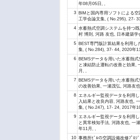
年08月05日, ,
3
BIMと国内専用ソフトによる空
工学会論文集, ( No.295), 27- 3
4
水蓄熱式空調システムを持つ既存建
村 博則, 河路 友也, 日本建築学会技術
5
BEST専門版計算結果を利用し
集, ( No.284), 37- 44, 2020年
6
BEMSデータを用いた水蓄熱
と凍結防止運転の改善と効果, 一瀬茂弘
月, ,
7
BEMSデータを用いた水蓄熱
の改善効果, 一瀬茂弘, 河路友也, 空
8
エネルギー監視データを利用し
入結果と改良内容, 河路友也, 
集, ( No.247), 17- 24, 2017年
9
エネルギー監視データを利用し
と異常検知手法, 河路友也, 一瀬茂弘
年11月, ,
10
事務所ﾋﾞﾙの空調設備改修ﾌﾟ