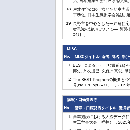
弘, 日本建築学会計画系論文集, ( No.
18
戸建住宅の窓仕様と冬期室内温熱
下恭弘, 日本生気象学会雑誌, 第32巻(
19
長野市を中心とした一戸建住宅
者意識の違いについて―, 河路友也, 
04月, ,
MISC
No.
MISCタイトル, 著者, 誌名, 巻(
1
BESTによるｼﾐｭﾚｰｼｮﾝ最前線(
博史, 丹羽勝巳, 久保木真俊, 篠原奈
2
The BEST Programの概要と
号,No.170,pp66-71, , , 200
講演・口頭発表等
No.
講演・口頭発表タイトル, 講演者,
1
商業施設における人流データによ
生工学会大会（福井）, , 2023年