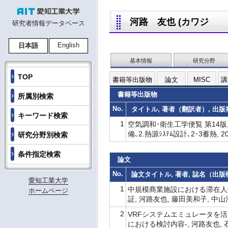
河路 友也 (カワジ トモヤ
研究者情報データベース
English
日本語
基本情報
研究分野
TOP
書籍等出版物
論文
MISC
講
書籍等出版物
所属別検索
No.
タイトル, 著者（翻訳者）, 出版社,
キーワード検索
1
空気調和･衛生工学便覧 第14版
備､2.熱源ｼｽﾃﾑ設計､2･3蓄熱, 20
研究分野別検索
条件指定検索
論文
No.
論文タイトル, 著者, 誌名（出版物名
愛知工業大学
1
中規模商業施設における滞在人
ホームページ
証, 河路友也, 藤田美和子, 中山浩,
2
VRFシステムエミュレータを活
における検討内容-, 河路友也, 石森