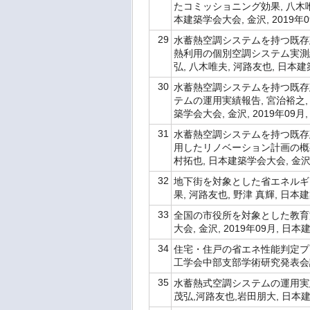
たコミッショニング効果, 八木唯夫
本建築学会大会, 金沢, 2019年
29
水蓄熱空調システムを持つ既存
熱利用の個別空調システム実測結果
弘, 八木唯夫, 河路友也, 日本建
30
水蓄熱空調システムを持つ既存
テムの運用実績報告, 宮治裕之, 
築学会大会, 金沢, 2019年09月
31
水蓄熱空調システムを持つ既存
用したリノベーション計画の概要―,
村拓也, 日本建築学会大会, 金沢,
32
地下街を対象とした省エネルギ
果, 河路友也, 野津 真輝, 日本建
33
全国の市役所を対象とした教育施
大会, 金沢, 2019年09月, 日
34
住宅・住戸の省エネ性能判定プロ
工学会中部支部学術研究発表会論文集,p
35
水蓄熱式空調システムの運用実
茂弘,河路友也,岩田朋大, 日本建築学