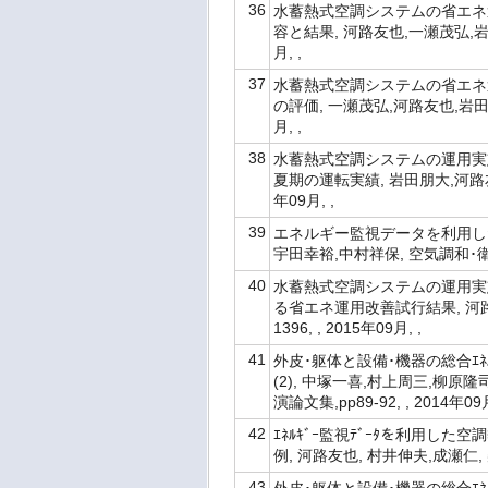
36
水蓄熱式空調システムの省エネ
容と結果, 河路友也,一瀬茂弘,岩田
月, ,
37
水蓄熱式空調システムの省エネ
の評価, 一瀬茂弘,河路友也,岩田朋
月, ,
38
水蓄熱式空調システムの運用実
夏期の運転実績, 岩田朋大,河路友也
年09月, ,
39
エネルギー監視データを利用した
宇田幸裕,中村祥保, 空気調和･衛生工
40
水蓄熱式空調システムの運用実
る省エネ運用改善試行結果, 河路友
1396, , 2015年09月, ,
41
外皮･躯体と設備･機器の総合ｴﾈﾙｷﾞ
(2), 中塚一喜,村上周三,柳原
演論文集,pp89-92, , 2014年09月
42
ｴﾈﾙｷﾞｰ監視ﾃﾞｰﾀを利用し
例, 河路友也, 村井伸夫,成瀬仁, 
43