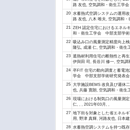
路 友也, 空気調和・衛生工学会 中
20
水蓄熱式空調システムの運用改善
路 友也, 八木 唯夫, 空気調和・
21
ZEH 認定住宅におけるエネルギ
和・衛生工学会 中部支部学術研究発
22
吸込み口の風量測定精度向上検討及
隆弘, 成瀬 仁, 空気調和・衛生工
23
遮熱材利用住宅の断熱性と再生可能
伊與田 司, 長谷川 修一, 空気調
24
卒FIT 住宅の動向調査と蓄電池
学会 中部支部学術研究発表会, , 
25
大学施設BEMS 改良及び週休
也, 兵藤 寛朗, 空気調和・衛生工
26
現場における制気口の風量測定・調整
仁, , , 2021年03月, ,
27
地下街を対象とした省エネルギ
用, 野津 真輝, 河路友也, 日本建
28
水蓄熱空調システムを持つ既存