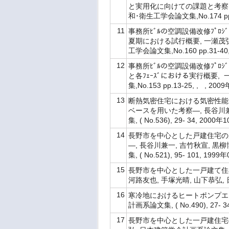
と実用化に向けての課題と考察, 一
和･衛生工学会論文集,No.174 pp.1
11
事務所ﾋﾞﾙの空調設備改修ﾌﾟ
夏期における試行概要, 一瀬茂弘,
工学会論文集,No.160 pp.31-40,
12
事務所ﾋﾞﾙの空調設備改修ﾌﾟ
と各ﾌｪｰｽﾞにおける実行概要, 
集,No.153 pp.13-25, , , 200
13
断熱気密住宅における気密性能
ベースを用いた考察―, 長谷川兼
集, ( No.536), 29- 34, 2000年
14
長野市を中心とした戸建住宅の
―, 長谷川兼一, 吉竹秋宣, 黒
集, ( No.521), 95- 101, 1999
15
長野市を中心とした一戸建て住
河路友也, 手塚光晴, 山下恭弘, 日本
16
寒冷地におけるヒートポンプエアコ
計画系論文集, ( No.490), 27- 3
17
長野市を中心とした一戸建住宅の