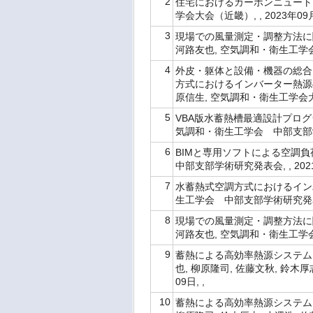
2
住宅におけるカーボンニュート
学会大会（近畿）, , 2023年09月
3
現場での風量測定・調整方法に関
河路友也, 空気調和・衛生工学会大会
4
外皮・躯体と設備・機器の総合エ
方式におけるインバーター熱源の省
原信生, 空気調和・衛生工学会大会（
5
VBA版水蓄熱槽最適設計プログラ
気調和・衛生工学会 中部支部学術研
6
BIMと専用ソフトによる空調負
中部支部学術研究発表会, , 2021
7
水蓄熱式空調方式におけるインバー
生工学会 中部支部学術研究発表会, 
8
現場での風量測定・調整方法に関
河路友也, 空気調和・衛生工学会大会
9
蓄熱による高効率熱源システム
也, 柳原隆司, 佐藤文秋, 鈴木厚
09日, ,
10
蓄熱による高効率熱源システム