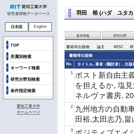
羽田 裕 (ハダ ユタカ,HA
研究者情報データベース
English
日本語
基本情報
研究分野
TOP
書籍等出版物
論文
MISC
研
書籍等出版物
所属別検索
No.
タイトル, 著者（翻訳者）, 出版社,
キーワード検索
1
ポスト新自由主義
研究分野別検索
を担えるか, 塩
条件指定検索
ネルヴァ書房, 202
愛知工業大学
2
九州地方の自動車
ホームページ
田裕,太田志乃,畠山
3
ポジティブエイジ