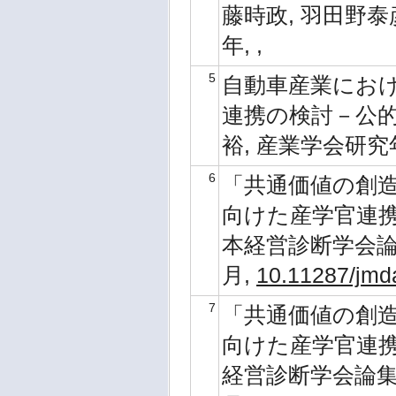
藤時政, 羽田野泰彦,
年, ,
5
自動車産業にお
連携の検討－公的
裕, 産業学会研究年報, 
6
「共通価値の創造
向けた産学官連携モデ
本経営診断学会論集, 1
月,
10.11287/jmd
7
「共通価値の創造
向けた産学官連携モ
経営診断学会論集, 16