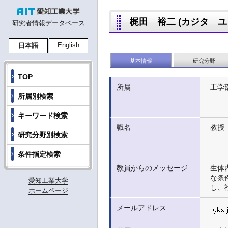
梶田 裕二 (カジタ ユウジ,
研究者情報データベース
English
日本語
基本情報
研究分野
TOP
所属
工学
所属別検索
キーワード検索
職名
教授
研究分野別検索
条件指定検索
教員からのメッセージ
生体
な条
愛知工業大学
し、
ホームページ
メールアドレス