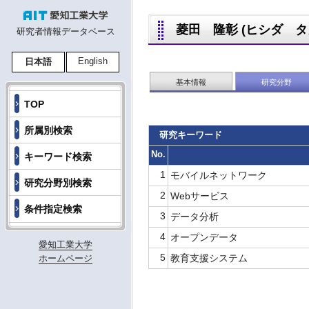
菱田 隆彰 (ヒシダ タカアキ
研究者情報データベース
English
日本語
基本情報
研究分野
TOP
所属別検索
研究キーワード
No.
キーワード検索
1
モバイルネットワーク
研究分野別検索
2
Webサービス
条件指定検索
3
データ分析
4
オープンデータ
愛知工業大学
5
教育支援システム
ホームページ