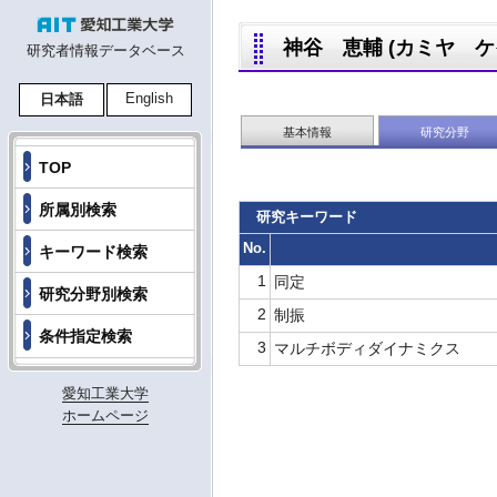
神谷 恵輔 (カミヤ ケイスケ
研究者情報データベース
English
日本語
基本情報
研究分野
TOP
所属別検索
研究キーワード
No.
キーワード検索
1
同定
研究分野別検索
2
制振
条件指定検索
3
マルチボディダイナミクス
愛知工業大学
ホームページ