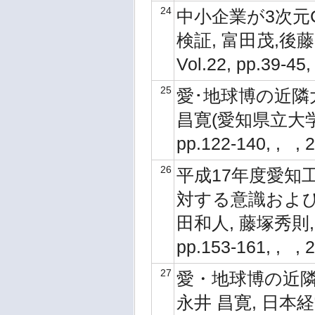
24
中小企業が3次元
検証, 富田茂,後
Vol.22, pp.39-4
25
愛･地球博の近隣大
昌寛(愛知県立大学
pp.122-140, , ,
26
平成17年度愛知工
対する意識および情
田和人, 藤塚秀則,
pp.153-161, , ,
27
愛・地球博の近隣
永井 昌寛, 日本経営診