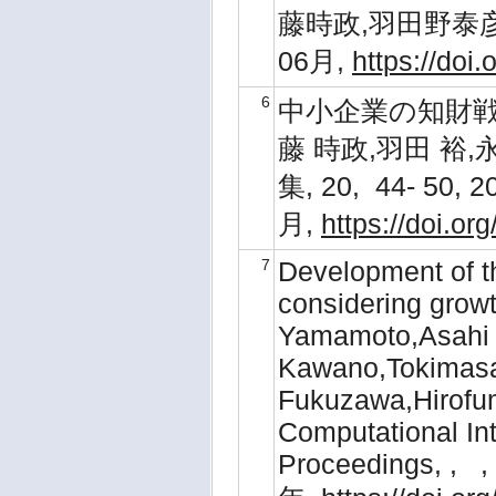
藤時政,羽田野泰彦, 
06月,
https://doi
6
中小企業の知財戦
藤 時政,羽田 裕
集, 20, 44- 50, 
月,
https://doi.or
7
Development of t
considering growt
Yamamoto,Asahi 
Kawano,Tokimasa
Fukuzawa,Hirofu
Computational Int
Proceedings, , ,