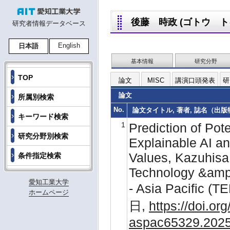
後藤 時政 (ゴトウ トキマ
研究者情報データベース
English
日本語
基本情報
研究分野
TOP
論文
MISC
講演口頭発表
研
論文
所属別検索
No.
論文タイトル, 著者, 誌名（出版物名
キーワード検索
1
Prediction of Pot
研究分野別検索
Explainable AI and
Values, Kazuhis
条件指定検索
Technology &amp
愛知工業大学
- Asia Pacific 
ホームページ
日,
https://doi.or
aspac65329.202