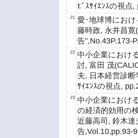
ﾋﾞｽｻｲｴﾝｽの視点, p
21
愛･地球博におけ
藤時政, 永井昌寛
告",No.43P.173-P
22
中小企業における
討, 富田 茂(CA
夫, 日本経営診断
ｻｲｴﾝｽの視点, pp.2
23
中小企業における技
の経済的効用の検証,
近藤高司, 鈴木
告,Vol.10,pp.93-