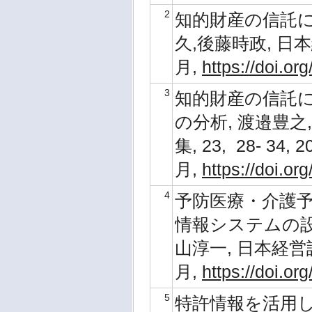
2
知的財産の信託に
久,後藤時政, 日本経
月,
https://doi.or
3
知的財産の信託
の分析, 渡邉豊之
集, 23, 28- 34, 
月,
https://doi.or
4
予防医療・介護
情報システムの設
山淳一, 日本経営診断
月,
https://doi.or
5
特許情報を活用し