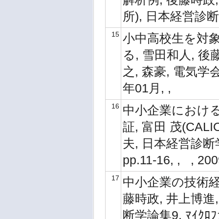
所), 日本経営診断学論集
15
小中高校生を対象
る, 雪田和人, 後
之, 森豪, 電気学会論文誌
年01月, ,
16
中小企業における3次
証, 富田 茂(CA
夫, 日本経営診断学
pp.11-16, , , 2
17
中小企業の技術経
藤時政, 井上博進,
断学論集9, ﾏｲｸﾛﾌ