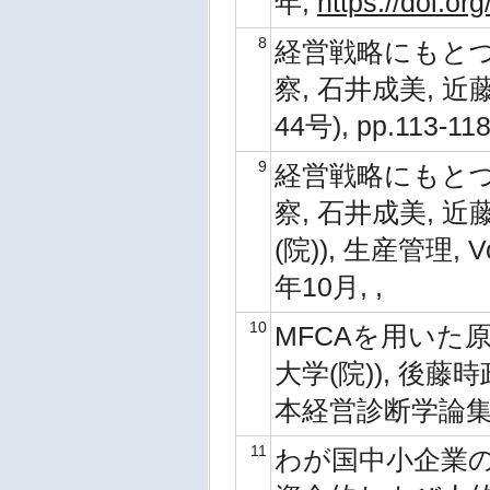
年,
https://doi.o
8
経営戦略にもとづ
察, 石井成美, 近藤
44号), pp.113-11
9
経営戦略にもとづ
察, 石井成美, 
(院)), 生産管理, Vol
年10月, ,
10
MFCAを用いた
大学(院)), 後藤
本経営診断学論集14, 
11
わが国中小企業