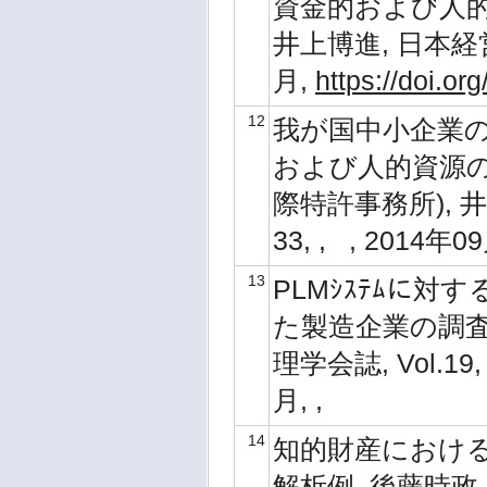
資金的および人的
井上博進, 日本経営診
月,
https://doi.or
12
我が国中小企業の
および人的資源の状
際特許事務所), 井
33, , , 2014年0
13
PLMｼｽﾃﾑに対
た製造企業の調査-
理学会誌, Vol.19, 
月, ,
14
知的財産における
解析例, 後藤時政,