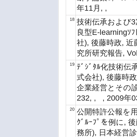
年11月, ,
18
技術伝承および3次
良型E-learning
社), 後藤時政, 
究所研究報告, Vol.11
19
ﾃﾞｼﾞﾀﾙ化技術伝
式会社), 後藤時政
企業経営とその診断に
232, , , 2009年
20
公開特許公報を用
ｸﾞﾙｰﾌﾟを例に,
務所), 日本経営