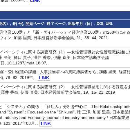
）, 巻( 号), 開始ページ- 終了ページ, 出版年月（日）, DOI, URL
企業100選」と「新・ダイバーシティ経営企業100選」の268社にみ
, 加藤 里美, 日本経営診断学会論集, 21, 38- 44, 2021
イバーシティに関する調査研究（1）―女性管理職と女性管理職候補に
里美, 樋口 貴子, 澤井 香奈, 伊藤 直美, 日本経営診断学会論
27日,
10.11287/jmda.18.97
,
・登用促進の課題 : 人事担当者への質問紙調査から, 加藤 里美, 経営
78- 82, 2019年, ,
イバーシティに関する調査研究（2）―女性管理職登用に関する課題を
澤井 香奈, 伊藤 直美, 日本経営診断学会論集, 19, 15- 21, 2019
ステム」の関係 : 「仕組み」分析を中心に—The Relationship bet
m)" and "System" : Focused on the "Shikumi", 韓 三澤, 加藤 里美, 日
 Industry and Economy, journal of industry and economy / 日
 123, 2017年03月, ,