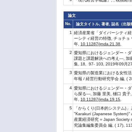
論文
No.
論文タイトル, 著者, 誌名（出版物名
1
経済産業省「ダイバーシティ経営
ーシティ経営の特徴, チョチョ ウィン
年,
10.11287/jmda.21.38
,
2
愛知県におけるジェンダー・ダ
課題と課題解決への考え―, 加藤 
集, 18, 97- 103, 2019年09月
3
愛知県の製造業における女性活躍
年報 / 経営行動研究学会 編, ( 28), 
4
愛知県におけるジェンダー・ダ
ら探る―, 加藤 里美, 樋口 貴子, 
年,
10.11287/jmda.19.15
,
5
「からくり(日本的システム)」と「シ
"Karakuri (Japanese Syste
産業経済研究 = Japan Society of
究論集編集委員会 編, ( 17), 113-