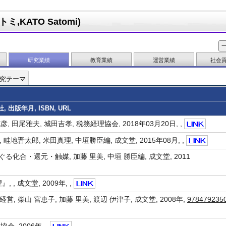
,KATO Satomi)
研究業績
教育業績
運営業績
社会
究テーマ
 出版年月, ISBN, URL
, 田尾雅夫, 城田吉孝, 税務経理協会, 2018年03月20日, ,
晋太郎, 米田真理, 中垣勝臣編, 成文堂, 2015年08月, ,
る化合・還元・触媒, 加藤 里美, 中垣 勝臣編, 成文堂, 2011
, 成文堂, 2009年, ,
柴山 宮恵子, 加藤 里美, 渡辺 伊津子, 成文堂, 2008年,
978479235
, 2006年, ,