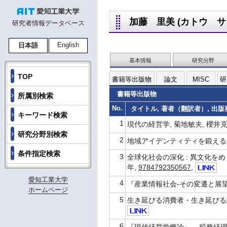
加藤 里美 (カトウ サトミ
研究者情報データベース
English
日本語
基本情報
研究分野
TOP
書籍等出版物
論文
MISC
研
書籍等出版物
所属別検索
No.
タイトル, 著者（翻訳者）, 出版社,
キーワード検索
1
現代の経営学, 菊地敏夫, 櫻井克彦
研究分野別検索
2
地域アイデンティティを鍛える, 畦地
条件指定検索
3
全球化社会の深化 : 異文化をめぐ
年,
9784792350567
,
愛知工業大学
4
『産業情報社会-その変遷と展望』, 
ホームページ
5
生き延びる消費者・生き延びる経営, 
6
『現代経営学概論』, , 税務経理協会