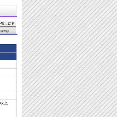
貢献業績
0512
,