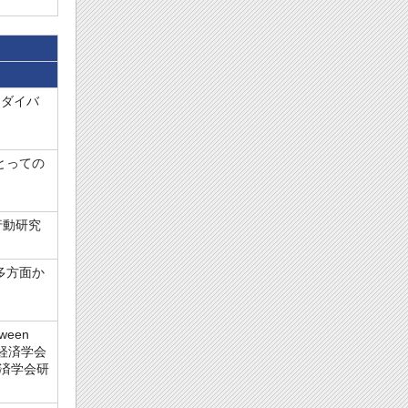
るダイバ
とっての
行動研究
多方面か
ween
本産業経済学会
本産業経済学会研