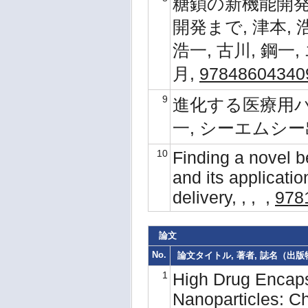
糖鎖の新機能開発
開発まで, 津本, 浩
浩一, 古川, 鋼一
月,
97848604340
9
進化する医療用バイ
一, シーエムシー出
10
Finding a novel 
and its applicati
delivery, , , ,
978
論文
No.
論文タイトル, 著者, 誌名（出版物名
1
High Drug Encaps
Nanoparticles: Ch