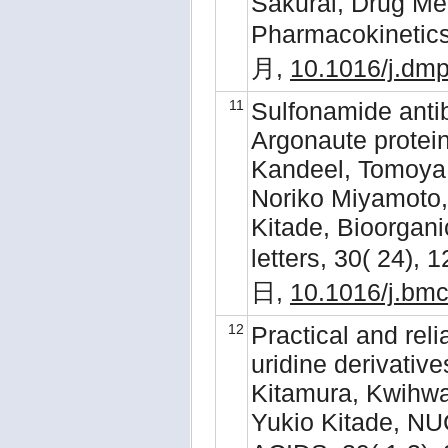
Sakurai, Drug Me
Pharmacokinetic
月,
10.1016/j.dm
11
Sulfonamide antib
Argonaute protei
Kandeel, Tomoya 
Noriko Miyamoto,
Kitade, Bioorgani
letters, 30( 24)
日,
10.1016/j.bm
12
Practical and relia
uridine derivativ
Kitamura, Kwihwa
Yukio Kitade,