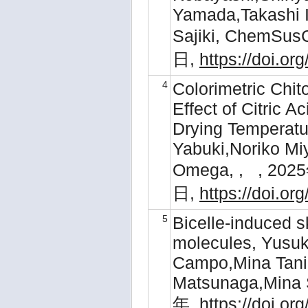
Yamada,Takashi 
Sajiki, ChemSu
日,
https://doi.o
4
Colorimetric Chit
Effect of Citric 
Drying Temperatur
Yabuki,Noriko M
Omega, , , 20
日,
https://doi.o
5
Bicelle-induced s
molecules, Yusuk
Campo,Mina Tani
Matsunaga,Mina 
年,
https://doi.o