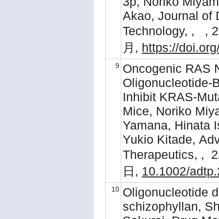
3p, Noriko Miyam
Akao, Journal of
Technology, , ,
月,
https://doi.or
9
Oncogenic RAS Ne
Oligonucleotide
Inhibit KRAS‐Mut
Mice, Noriko Miy
Yamana, Hinata I
Yukio Kitade, Ad
Therapeutics, ,
日,
10.1002/adtp
10
Oligonucleotide d
schizophyllan, S