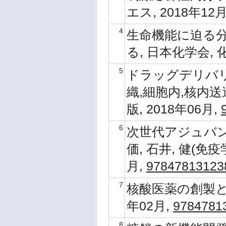
エス, 2018年12
4
生命機能に迫る分
る, 日本化学会, 化
5
ドラッグデリバリ
織,細胞内,核内送
版, 2018年06月,
6
次世代アジュバ
価, 石井, 健(免疫
月,
97847813123
7
核酸医薬の創製と応
年02月,
9784781
8