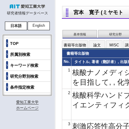
宮本 寛子 (ミヤモト ノリ
研究者情報データベース
English
日本語
基本情報
研究分野
TOP
書籍等出版物
論文
MISC
講
書籍等出版物
所属別検索
No.
タイトル, 著者（翻訳者）, 出版社,
キーワード検索
1
核酸ナノメディシ
研究分野別検索
を目指して, , 化学
条件指定検索
2
核酸科学ハンドブッ
愛知工業大学
イエンティフィク, 
ホームページ
3
刺激応答性高分子ハ