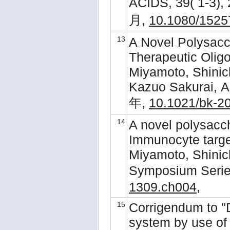
ACIDS, 39( 1-3),
月,
10.1080/1525
13
A Novel Polysacch
Therapeutic Olig
Miyamoto, Shinich
Kazuo Sakurai, 
年,
10.1021/bk-2
14
A novel polysaccha
Immunocyte targe
Miyamoto, Shinic
Symposium Serie
1309.ch004
,
15
Corrigendum to "
system by use of 