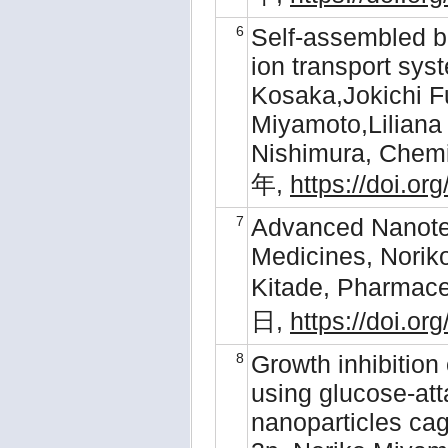
6
Self-assembled 
ion transport sys
Kosaka,Jokichi 
Miyamoto,Lilian
Nishimura, Chemi
年,
https://doi.o
7
Advanced Nanote
Medicines, Norik
Kitade, Pharmac
日,
https://doi.o
8
Growth inhibition
using glucose-att
nanoparticles ca