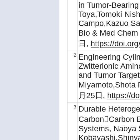
in Tumor-Bearing
Toya,Tomoki Nish
Campo,Kazuo Sak
Bio & Med Chem
日,
https://doi.
2
Engineering Cyli
Zwitterionic Amin
and Tumor Target
Miyamoto,Shota F
月25日,
https://d
3
Durable Heterog
CarbonCarbon B
Systems, Naoya 
Kobayashi,Shiny