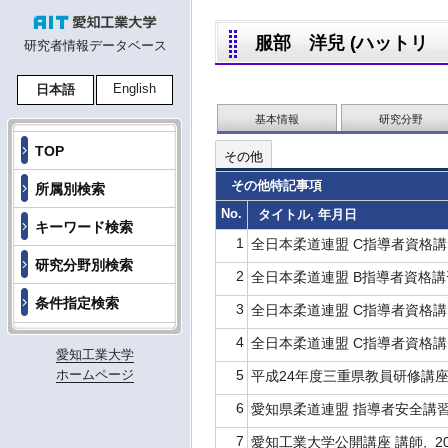
服部 洋兒 (ハットリ ヨウジ
研究者情報データベース
English
日本語
基本情報
研究分野
TOP
その他
その他特記事項
所属別検索
No.
タイトル, 年月日
キーワード検索
1
全日本柔道連盟 C指導者資格講習会
研究分野別検索
2
全日本柔道連盟 B指導者資格講習会
条件指定検索
3
全日本柔道連盟 C指導者資格講習会
4
全日本柔道連盟 C指導者資格講習会
愛知工業大学
5
ホームページ
平成24年度三重県教員研修講座講師
6
愛知県柔道連盟 指導者安全講習会,
7
愛知工業大学公開講座 講師, 200