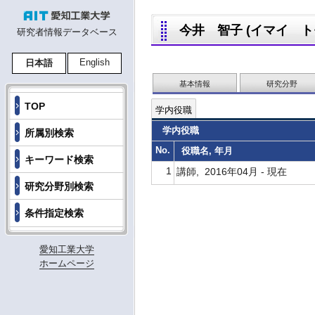
今井 智子 (イマイ トモコ
研究者情報データベース
English
日本語
基本情報
研究分野
TOP
学内役職
学内役職
所属別検索
No.
役職名, 年月
キーワード検索
1
講師, 2016年04月 - 現在
研究分野別検索
条件指定検索
愛知工業大学
ホームページ