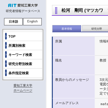
松河 剛司 (マツカワ ツヨ
研究者情報データベース
English
日本語
基本情報
研究分野
TOP
所属
情報
所属別検索
キーワード検索
職名
教授
研究分野別検索
条件指定検索
教員からのメッセージ
3次
電図
愛知工業大学
ータ
ホームページ
定で
メールアドレス