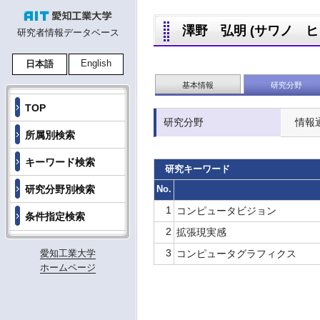
澤野 弘明 (サワノ ヒロア
研究者情報データベース
English
日本語
基本情報
研究分野
TOP
研究分野
情報
所属別検索
キーワード検索
研究キーワード
No.
研究分野別検索
1
コンピュータビジョン
条件指定検索
2
拡張現実感
3
コンピュータグラフィクス
愛知工業大学
ホームページ