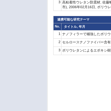
3
高粘着性ウレタン防震材, 佐藤
市), 2006年02月16日, ポリ
連携可能な研究テーマ
No.
タイトル, 年月
1
ナノフィラーで補強したポリウレタ
2
セルロースナノファイバー含有ポリ
3
ポリウレタンによるエポキシ樹脂の