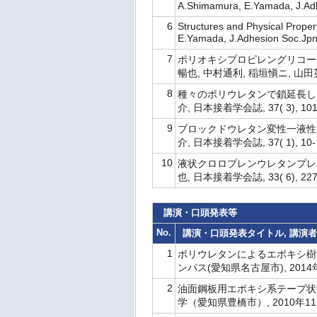
A.Shimamura, E.Yamada, J.Ad
6
Structures and Physical Proper
E.Yamada, J.Adhesion Soc.Jp
7
ポリオキシプロピレングリコー
暢也, 中村通利, 稲垣愼ニ, 山田英介,
8
種々のポリウレタンで鎖延長した
介, 日本接着学会誌, 37( 3), 101
9
ブロックドウレタン変性一液性エ
介, 日本接着学会誌, 37( 1), 10-
10
液状クロロプレンウレタンプレポ
也, 日本接着学会誌, 33( 6), 227
講演・口頭発表等
No.
講演・口頭発表タイトル, 講演者,
1
ポリウレタンによるエポキシ樹脂
ンパス(愛知県名古屋市), 201
2
油面鋼板用エポキシ系テープ状接
学（愛知県豊橋市）, 2010年