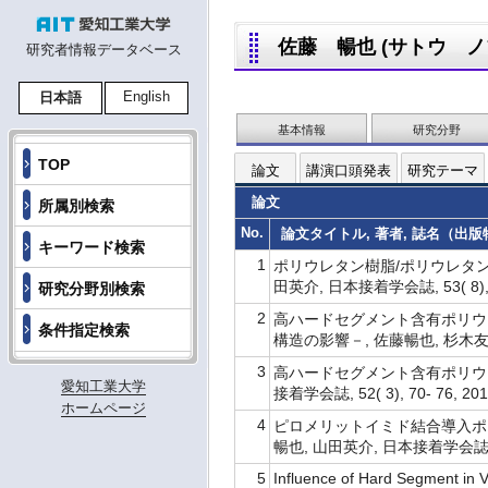
佐藤 暢也 (サトウ ノブヤ
研究者情報データベース
English
日本語
基本情報
研究分野
TOP
論文
講演口頭発表
研究テーマ
論文
所属別検索
No.
論文タイトル, 著者, 誌名（出版物名
キーワード検索
1
ポリウレタン樹脂/ポリウレタン
田英介, 日本接着学会誌, 53( 8), 2
研究分野別検索
2
高ハードセグメント含有ポリウ
条件指定検索
構造の影響－, 佐藤暢也, 杉木友哉, 
3
高ハードセグメント含有ポリウレ
愛知工業大学
接着学会誌, 52( 3), 70- 76, 2
ホームページ
4
ピロメリットイミド結合導入ポ
暢也, 山田英介, 日本接着学会誌, 52(
5
Influence of Hard Segment in V