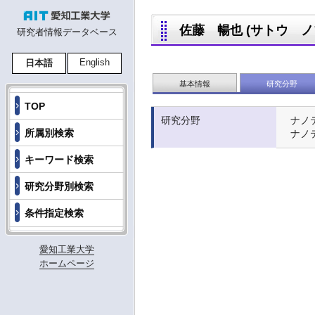
佐藤 暢也 (サトウ ノブヤ
研究者情報データベース
English
日本語
基本情報
研究分野
TOP
研究分野
ナノ
所属別検索
ナノ
キーワード検索
研究分野別検索
条件指定検索
愛知工業大学
ホームページ