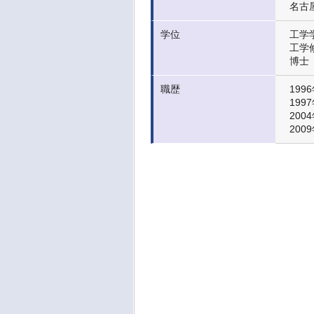
名古
学位
工学学
工学修
博士（
職歴
199
199
200
200