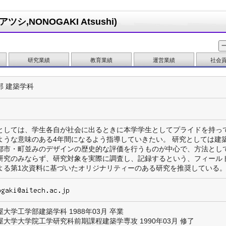
シ,NONOGAKI Atsushi)
研究業績
教育業績
運営業績
社会
部 建築学科
としては、学生各自が社会に出るときに本学学生としてプライドを持っ
ような意味のある4年間になるよう指導していきたい。 研究としては建
都市・町並みのデザインの歴史的な評価を行うものが中心で、方法とし
研究のみならず、研究対象を実際に調査し、記録するという、フィール
よる第1次資料に基づいたオリジナリティーのある研究を推奨している
大学工学部建築学科 1988年03月 卒業
屋大学大学院工学研究科前期課程建築学専攻 1990年03月 修了