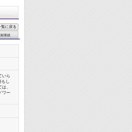
貢献業績
ていら
築もし
ては、
ドワー
。