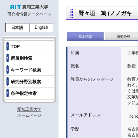
野々垣 篤 (ノノガキ アツ
研究者情報データベース
English
日本語
基本情報
研究分野
TOP
所属
工学
所属別検索
職名
教授
キーワード検索
教員からのメッセージ
教育
研究分野別検索
れる
くは
条件指定検索
文献
クに
愛知工業大学
メールアドレス
ホームページ
学歴
名古屋
名古